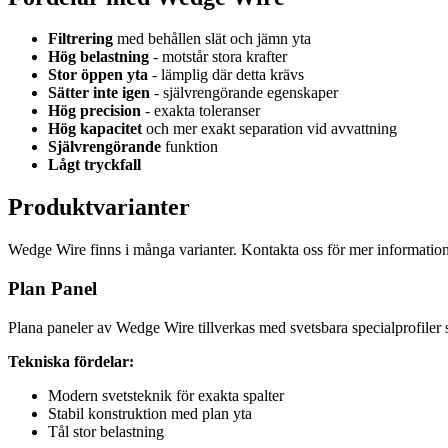
Filtrering
med behållen slät och jämn yta
Hög belastning
- motstår stora krafter
Stor öppen yta
- lämplig där detta krävs
Sätter inte igen
- självrengörande egenskaper
Hög precision
- exakta toleranser
Hög kapacitet
och mer exakt separation vid avvattning
Självrengörande
funktion
Lågt tryckfall
Produktvarianter
Wedge Wire finns i många varianter. Kontakta oss för mer informatio
Plan Panel
Plana paneler av Wedge Wire tillverkas med svetsbara specialprofiler 
Tekniska fördelar:
Modern svetsteknik för exakta spalter
Stabil konstruktion med plan yta
Tål stor belastning