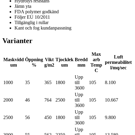
Hydrolys resistans
Jämn yta
FDA polymer godkänd
Följer EU 10/2011
Tillgänglig i rullar
Kant och fog kundanpassning
Varianter
Max
Luft
Maskvidd
Öppning
Vikt
Tjocklek
Bredd
arb
permeabilitet
um
%
g/m2
um
mm
Temp
l/mq/sec
C
Upp
1000
35
365
1800
till
105
8.100
3600
Upp
2000
46
764
2500
till
105
10.667
3600
Upp
2500
56
450
1800
till
105
9.800
3600
Upp
3000
55
562
2350
till
105
13.580